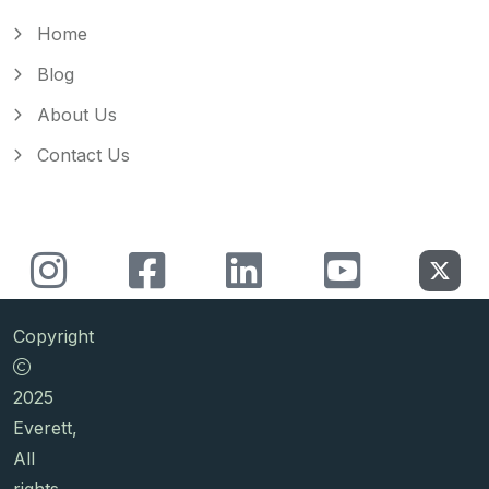
Home
Blog
About Us
Contact Us
Copyright
2025
Everett,
All
rights