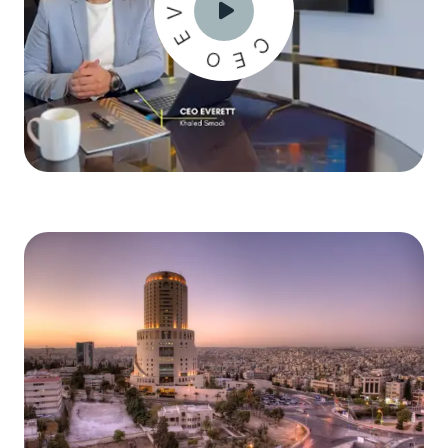
V
E
C
O
E