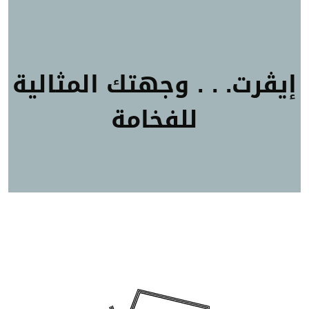
إيڤرت. . . وجهتك المثالية
للفخامة